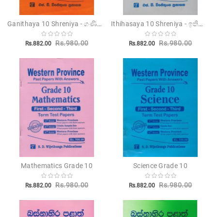
Children's
Ganithaya 10 Shreniya - ගණිතය 10 ශ්‍රේණිය
Ithihasaya 10 Shreniya - ඉතිහාසය 10 ශ්‍රේණිය
Miscellanious
Rs.980.00
Rs.980.00
Rs.882.00
Rs.882.00
Other
Publishers
Mathematics Grade 10
Science Grade 10
Rs.980.00
Rs.980.00
Rs.882.00
Rs.882.00