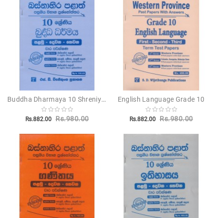
Novels
Poetry
Books
Positive
Thinking
Recipes
Books
Buddha Dharmaya 10 Shreniya - බුද්ධ ධර්මය 10 ශ්‍රේණිය
English Language Grade 10
Stationery
Rs.980.00
Rs.980.00
Rs.882.00
Rs.882.00
Sankha
Publishers
Educational
Pesuru
Publications
Translations