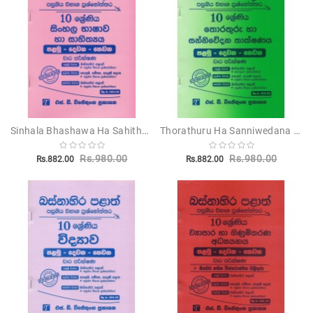
Sinhala Bhashawa Ha Sahithya 10 Shreniya - සිංහල භාෂාව හා සාහිත්‍ය 10 ශ්‍රේණිය
Thorathuru Ha Sanniwedana Thakshanaya 10 Shreniya -තොරතුරු හා සන්නිවේදන තාක්ශණය 10 ශ්‍රේණිය
Rs.980.00
Rs.980.00
Rs.882.00
Rs.882.00