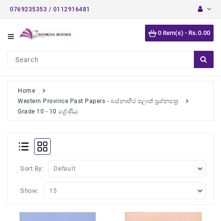
0769235353 / 0112916481
Category
0 item(s) - Rs.0.00
Short
Stories
Astrology
Books
Home
Western Province Past Papers - බස්නාහිර පලාත් ප්‍රශ්නපත්‍ර
Buddhist
Grade 10 - 10 ශ්‍රේණිය
Books
Detective
Stories
English
Sort By:
Novels
Show:
Medical
Books