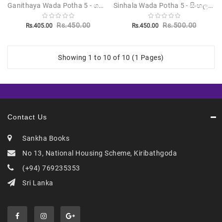
Ganithaya Wada Potha 5 - ගණිතය වැඩ පොත 5
Sinhala Wada Potha 5 - සිංහල වැඩ පොත 5
Rs.450.00
Rs.500.00
Rs.405.00
Rs.450.00
Showing 1 to 10 of 10 (1 Pages)
Contact Us
Sankha Books
No 13, National Housing Scheme, Kiribathgoda
(+94) 769235353
Sri Lanka