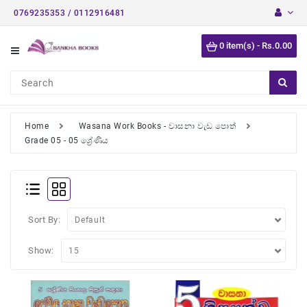
0769235353 / 0112916481
Category
0 item(s) - Rs.0.00
Short
Stories
Astrology
Books
Home
Wasana Work Books - වාසනා වැඩ පොත්
Grade 05 - 05 ශ්‍රේණිය
Buddhist
Books
Detective
Stories
Sort By:
English
Novels
Show:
Medical
Books