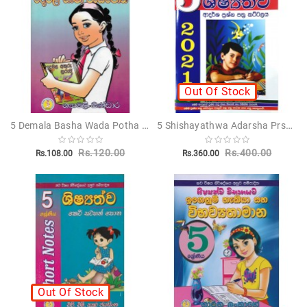
Novels
Poetry
Books
Positive
Out Of Stock
Thinking
Recipes
5 Demala Basha Wada Potha - 5 දෙමළ භාෂා වැඩපොත
5 Shishayathwa Adarsha Prshna Pathra Kattalaya - 5 ශිෂ්‍යත්ව ආදර්ශ ප්‍රශ්න පත්‍ර කට්ටලය
Books
Rs.120.00
Rs.400.00
Rs.108.00
Rs.360.00
Stationery
Sankha
Publishers
Educational
Pesuru
Publications
Out Of Stock
Translations