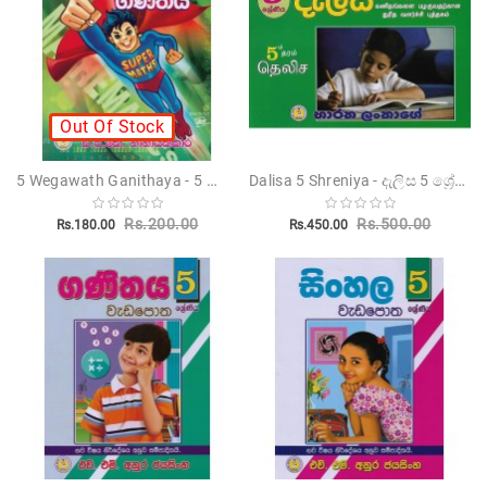
Out Of Stock
5 Wegawath Ganithaya - 5 වේගවත් ගණිතය
Dalisa 5 Shreniya - දැලිස 5 ශ්‍රේණිය
Rs.200.00
Rs.500.00
Rs.180.00
Rs.450.00