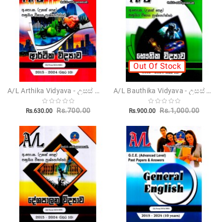
Novels
Poetry
Books
Positive
Out Of Stock
Thinking
Recipes
A/L Arthika Vidyava - උසස් පෙළ ආර්ථික විද්‍යාව
A/L Bauthika Vidyava - උසස් පෙළ භෞතික විද්‍යාව
Books
Rs.700.00
Rs.1,000.00
Rs.630.00
Rs.900.00
Stationery
Sankha
Publishers
Educational
Pesuru
Publications
Translations