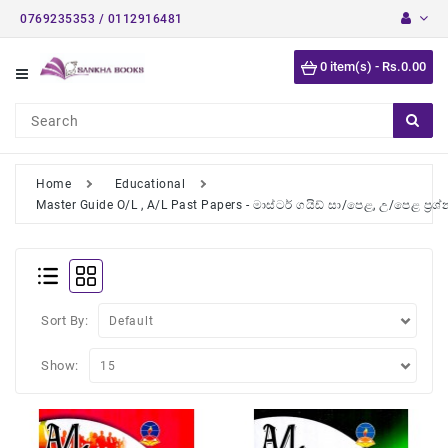
0769235353 / 0112916481
Category
0 item(s) - Rs.0.00
Short
Stories
Astrology
Books
Home
Educational
Master Guide O/L , A/L Past Papers - මාස්ටර් ගයිඩ් සා/පෙළ, උ/පෙළ ප්‍රශ්න 
Buddhist
Books
Detective
Stories
Sort By:
English
Novels
Show:
Medical
Books