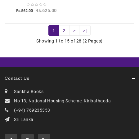
Rs.625.00
Rs.562.00
1
2
>
>|
Showing 1 to 15 of 28 (2 Pages)
Contact Us
Sankha Books
No 13, National Housing Scheme, Kiribathgoda
(+94) 769235353
Sri Lanka