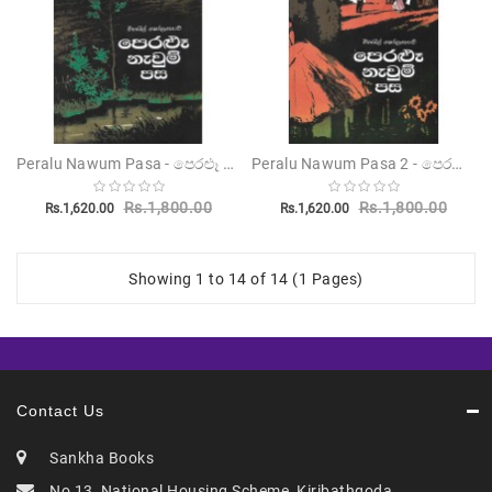
Peralu Nawum Pasa - පෙරළූ නැවුම් පස
Peralu Nawum Pasa 2 - පෙරළූ නැවුම් පස 2
Rs.1,800.00
Rs.1,800.00
Rs.1,620.00
Rs.1,620.00
Showing 1 to 14 of 14 (1 Pages)
Contact Us
Sankha Books
No 13, National Housing Scheme, Kiribathgoda