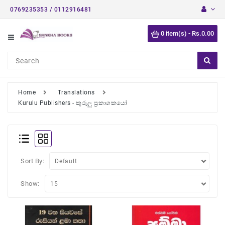
0769235353 / 0112916481
Category
0 item(s) - Rs.0.00
Short
Stories
Astrology
Books
Home
Translations
Kurulu Publishers - කුරුලු ප්‍රකාශකයෝ
Buddhist
Books
Detective
Stories
Sort By:
English
Novels
Show:
Medical
Books