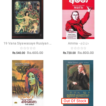
Novels
Poetry
Books
Positive
Thinking
Recipes
19 Vana Siyawasaye Rusiyan Lama Katha - 19 සියවසයේ රුසියන් ළමා කතා
Amma - අම්මා
Books
Rs.600.00
Rs.800.00
Rs.540.00
Rs.720.00
Stationery
Sankha
Publishers
Educational
Pesuru
Publications
Out Of Stock
Translations