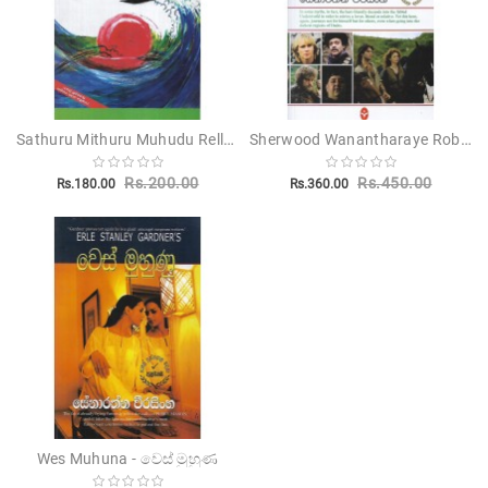
Sathuru Mithuru Muhudu Rella - සතුරු මිතුරු මුහුදු රැල්ල
Sherwood Wanantharaye Robin Hood - ෂර්වුඩ් වනාන්තරයේ රොබින් හුඩ්
Rs.200.00
Rs.450.00
Rs.180.00
Rs.360.00
Wes Muhuna - වෙස් මුහුණ