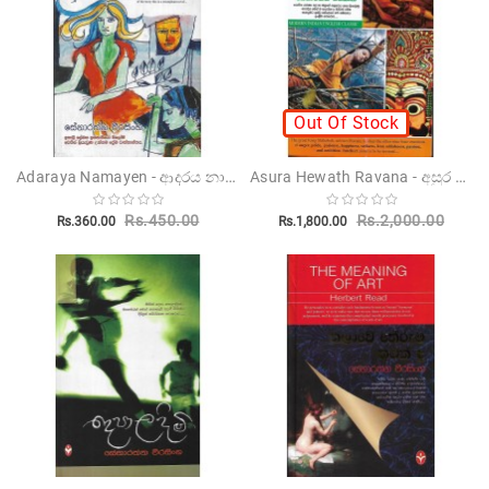
Novels
Poetry
Books
Out Of Stock
Positive
Thinking
Adaraya Namayen - ආදරය නාමයෙන්
Asura Hewath Ravana - අසුර හෙවත් රාවණා
Recipes
Books
Rs.450.00
Rs.2,000.00
Rs.360.00
Rs.1,800.00
Stationery
Sankha
Publishers
Educational
Pesuru
Publications
Translations