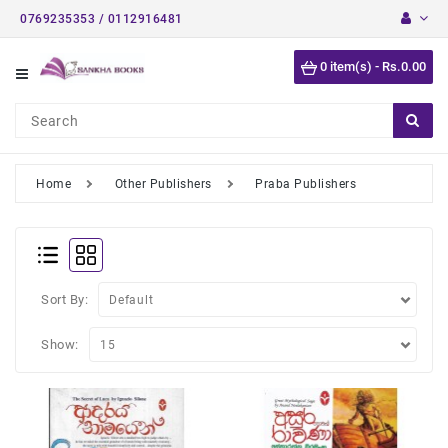
0769235353 / 0112916481
Category
0 item(s) - Rs.0.00
Short
Stories
Astrology
Books
Home
Other Publishers
Praba Publishers
Buddhist
Books
Detective
Stories
Sort By:
English
Show:
Novels
Medical
Books