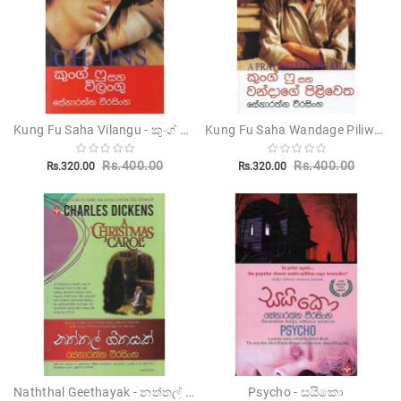
Kung Fu Saha Vilangu - කුංග් ෆු සහ විලංගු
Kung Fu Saha Wandage Piliwetha - කුංග් ෆු සහ වන්දාගේ පිළිවෙත
Rs.400.00
Rs.400.00
Rs.320.00
Rs.320.00
Naththal Geethayak - නත්තල් ගීතයක්
Psycho - සයිකො